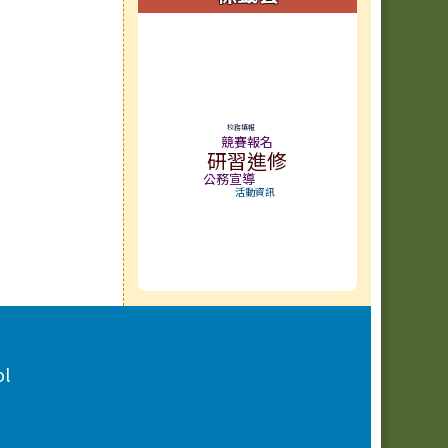
標籤雲導覽
校務填報
競賽報名
研習進修
公務宣導
活動資訊
ol