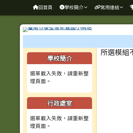
臺南市新嘉國小全球資訊
導覽列
跳至主內容區
回首頁
學校簡介
常用連結
工具列
頁尾區域
主內容
所選模組
左邊區域內容
學校簡介
選單載入失敗，請重新整
理頁面。
行政處室
選單載入失敗，請重新整
理頁面。