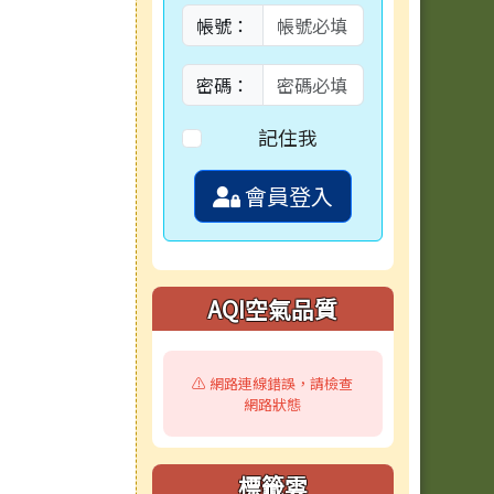
帳號：
密碼：
記住我
會員登入
AQI空氣品質
⚠️ 網路連線錯誤，請檢查
網路狀態
標籤雲