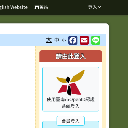
glish Website
舊站
登入
大
中
小
右邊區域內容
請由此登入
使用臺南市OpenID認證
系統登入
會員登入