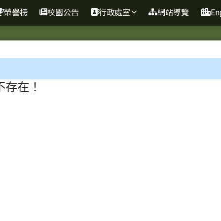
網
榮譽榜
校園公告
行政處室
網站導覽
En
區域
不存在！